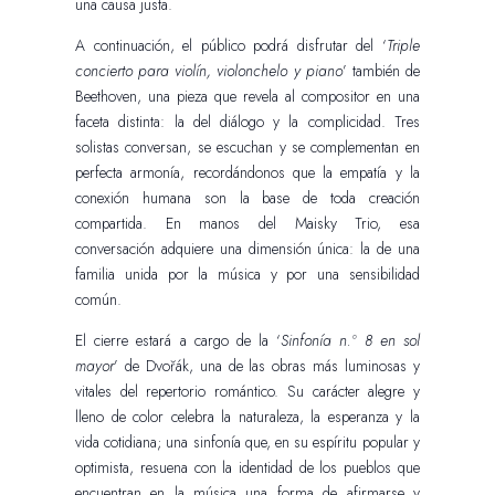
una causa justa.
A continuación, el público podrá disfrutar del ‘
Triple
concierto para violín, violonchelo y piano
’ también de
Beethoven, una pieza que revela al compositor en una
faceta distinta: la del diálogo y la complicidad. Tres
solistas conversan, se escuchan y se complementan en
perfecta armonía, recordándonos que la empatía y la
conexión humana son la base de toda creación
compartida. En manos del Maisky Trio, esa
conversación adquiere una dimensión única: la de una
familia unida por la música y por una sensibilidad
común.
El cierre estará a cargo de la ‘
Sinfonía n.º 8 en sol
mayor
’ de Dvořák, una de las obras más luminosas y
vitales del repertorio romántico. Su carácter alegre y
lleno de color celebra la naturaleza, la esperanza y la
vida cotidiana; una sinfonía que, en su espíritu popular y
optimista, resuena con la identidad de los pueblos que
encuentran en la música una forma de afirmarse y