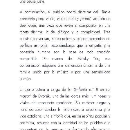
una causa justa.
A continuación, el público podrá disfrutar del ‘
Triple
concierto para violín, violonchelo y piano
’ también de
Beethoven, una pieza que revela al compositor en una
faceta distinta: la del diálogo y la complicidad. Tres
solistas conversan, se escuchan y se complementan en
perfecta armonía, recordándonos que la empatía y la
conexión humana son la base de toda creación
compartida. En manos del Maisky Trio, esa
conversación adquiere una dimensión única: la de una
familia unida por la música y por una sensibilidad
común.
El cierre estará a cargo de la ‘
Sinfonía n.º 8 en sol
mayor
’ de Dvořák, una de las obras más luminosas y
vitales del repertorio romántico. Su carácter alegre y
lleno de color celebra la naturaleza, la esperanza y la
vida cotidiana; una sinfonía que, en su espíritu popular y
optimista, resuena con la identidad de los pueblos que
encuentran en la música una forma de afirmarse y