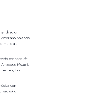
ky, directo
r
Victoriano Valencia
no mundial,
undo concerto de
 Amadeus Mozart,
omer Lev, Lior
música con
charovsky.