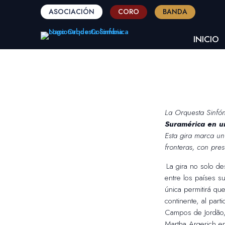
ASOCIACIÓN
CORO
BANDA
INICIO
La Orquesta Sinfón
Suramérica en u
Esta gira marca un
fronteras, con pres
La gira no solo de
entre los países s
única permitirá qu
continente, al part
Campos de Jordão, 
Martha Argerich en