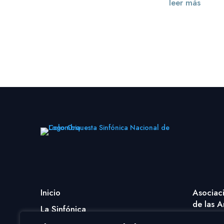
leer más
« Entradas más antiguas
Inicio
Asociac
de las A
La Sinfónica
Coro Na