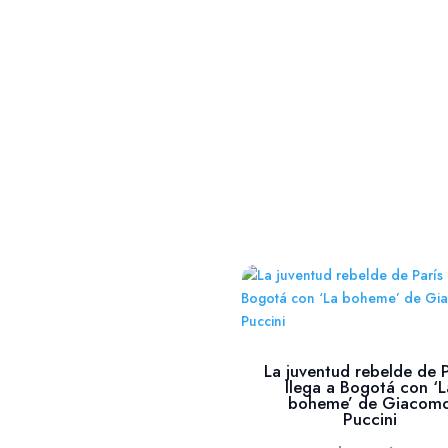
« Entradas más antiguas
La juventud rebelde de P
llega a Bogotá con ‘L
boheme’ de Giacom
Puccini