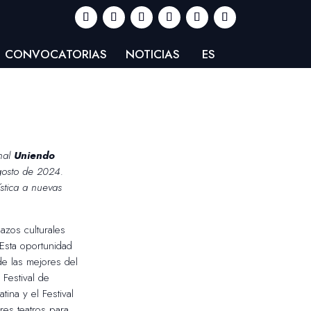
CONVOCATORIAS
NOTICIAS
ES
onal
Uniendo
agosto de 2024.
stica a nuevas
lazos culturales
 Esta oportunidad
e las mejores del
 Festival de
ina y el Festival
es teatros para