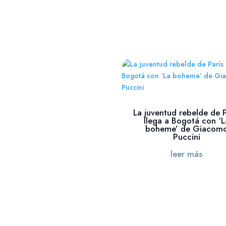
La juventud rebelde de P
llega a Bogotá con ‘L
boheme’ de Giacom
Puccini
leer más
« Entradas más antiguas