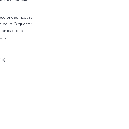
a audiencias nuevas
os de la Orquesta”:
a entidad que
onal.
ão)