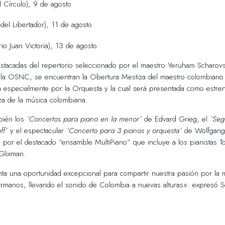
El Círculo), 9 de agosto
del Libertador), 11 de agosto
rio Juan Victoria), 13 de agosto
estacadas del repertorio seleccionado por el maestro Yeruham Scharovs
r de la OSNC, se encuentran la Obertura Mestiza del maestro colombiano 
especialmente por la Orquesta y la cual será presentada como estre
eza de la música colombiana.
mbién los
´Concertos para piano en la menor´
de Edvard Grieg, el
´Seg
ff´
y el espectacular
´Concerto para 3 pianos y orquesta´
de Wolfgang
s por el destacado “ensamble MultiPiano” que incluye a los pianistas T
a Glixman.
nta una oportunidad excepcional para compartir nuestra pasión por la 
rmanos, llevando el sonido de Colombia a nuevas alturas»: expresó S