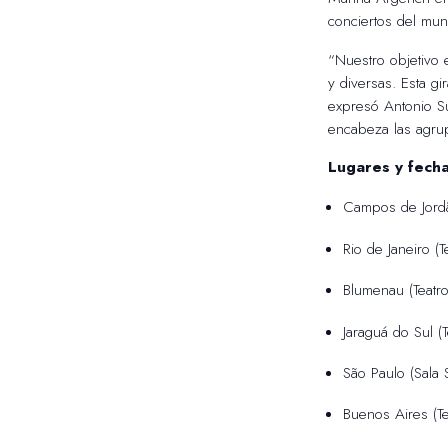
conciertos del mun
“Nuestro objetivo e
y diversas. Esta g
expresó Antonio Su
encabeza las agrup
Lugares y fech
Campos de Jordão
Rio de Janeiro (T
Blumenau (Teatr
Jaraguá do Sul (
São Paulo (Sala 
Buenos Aires (Te