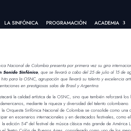
LA SINFÓNICA
PROGRAMACIÓN
ACADEMIA
ica Nacional de Colombia presenta por primera vez su gira internaci
n Sonido Sinfónico
, que se llevará a cabo del 25 de julio al 15 de 
 hito para la OSNC, agrupación que llevará su talento y excelencia artí
entaciones en prestigiosas salas de Brasil y Argentina.
stacará la calidad artística de la OSNC, sino que también reforzará los 
udamericanos, mediante la riqueza y diversidad del talento colombiano.
e la Orquesta Sinfónica Nacional de Colombia se consolide como una d
icipar en escenarios internacionales y en destacados festivales, como el
la edición 54° del festival de música clásica más grande de América Lat
 el Teatro Colón de Buenos Aires,
considerado como uno de los mejor