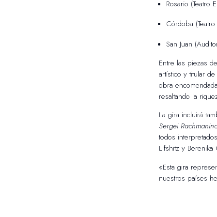
Rosario (Teatro 
Córdoba (Teatro 
San Juan (Audito
Entre las piezas d
artístico y titula
obra encomendada 
resaltando la riqu
La gira incluirá ta
Sergei Rachmanino
todos interpretado
Lifshitz y Berenik
«Esta gira represe
nuestros países he