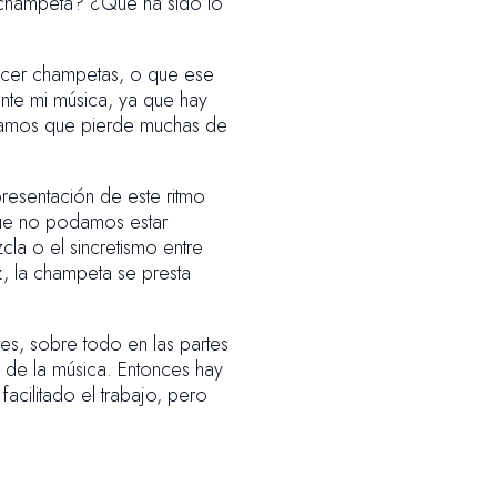
 champeta? ¿Qué ha sido lo
hacer champetas, o que ese
te mi música, ya que hay
igamos que pierde muchas de
resentación de este ritmo
que no podamos estar
cla o el sincretismo entre
, la champeta se presta
es, sobre todo en las partes
 de la música. Entonces hay
cilitado el trabajo, pero