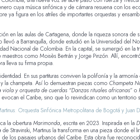
e Colombia, una nueva voz se abre paso con fuerza y frescura
nero cuya música sinfónica y de cámara resuena con los ecos
bre ya figura en los atriles de importantes orquestas y ensamb
ión en las aulas de Cartagena, donde la riqueza sonora de 
 llevó a Barranquilla, donde estudió en la Universidad del No
idad Nacional de Colombia. En la capital, se sumergió en la t
de maestros como Mois
è
s Bertrán y Jorge Pinzón. Allí, encontr
a lleva su firma propia.
dentidad. En sus partituras conviven la polifonía y la armonía
a y la champeta. Así lo demuestran piezas como
Champeta No
 viola y orquesta de cuerdas “Danzas rituales africanas”
o
ocan el Caribe, sino que lo reivindican como un territorio so
tinus: Orquesta Sinfónica Metropolitana de Bogotá y Juan
aca la obertura
Marimonda
, escrita en 2023. Inspirada en la
D
a
de Stravinski, Martinus la transforma en una pieza donde el lir
a de los paisajes urbanos del Caribe. Esta obra fue reconoc