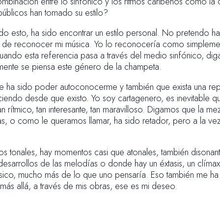
inación entre lo sinfónico y los ritmos caribeños como la
úblicos han tomado su estilo?
do esto, ha sido encontrar un estilo personal. No pretendo 
 de reconocer mi música. Yo lo reconocería como simplemen
cuando esta referencia pasa a través del medio sinfónico, d
almente se piensa este género de la champeta.
e ha sido poder autoconocerme y también que exista una rep
ciendo desde que existo. Yo soy cartagenero, es inevitable 
rítmico, tan interesante, tan maravilloso. Digamos que la mez
s, o como le queramos llamar, ha sido retador, pero a la vez
 tonales, hay momentos casi que atonales, también disonant
sarrollos de las melodías o donde hay un éxtasis, un clímax
ico, mucho más de lo que uno pensaría. Eso también me ha fa
más allá, a través de mis obras, ese es mi deseo.