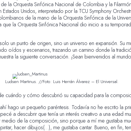
 de la Orquesta Sinfónica Nacional de Colombia y la Filarmó
 en Estados Unidos, interpretado por la TCU Symphony Orches
olombianos de la mano de la Orquesta Sinfónica de la Univer
la que la Orquesta Sinfónica Nacional dio inicio a su tempor
solo un punto de origen, sino un universo en expansión. Su mú
ando oídos y escenarios, trazando un camino donde la tradició
estra la siguiente conversación. ¡Sean bienvenidos al mundo
Ludsen Martinus. //Foto: Luis Herrán Álvarez – El Universal.
 cuándo y cómo descubrió su capacidad para la composici
ahí hago un pequeño paréntesis. Todavía no he escrito la pri
Empecé a descubrir que tenía un interés creativo a una edad m
r medio de la composición, sino porque a mí me gustaba m
pintar, hacer dibujos(…), me gustaba cantar. Bueno, en fin, te