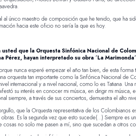
aavedra.
l al único maestro de composición que he tenido, que ha sid
ación hacia este oficio no sería la que es hoy.
 usted que la Orquesta Sinfónica Nacional de Colomb
ana Pérez, hayan interpretado su obra ´La Marimonda
orque nunca esperé empezar el año tan bien, de esta forma 
 una orquesta tan importante como la Sinfónica Nacional de 
ivel internacional y a nivel nacional, como lo es Tatiana. Una m
festó su interés en conocer mi música, en dirigir mi música, en
nal siempre, a través de sus conciertos, demuestra el alto ni
rgullo, que la Orquesta representativa de los Colombianos est
s obras. Es la segunda vez que esto sucede(…) Siempre es un
e cosas no solo me pasen a mí, sino que sucedan a otros com