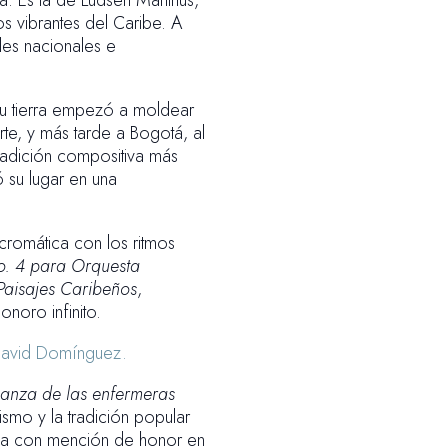
. Es la de Ludsen Martinus,
 vibrantes del Caribe. A
les nacionales e
su tierra empezó a moldear
rte, y más tarde a Bogotá, al
radición compositiva más
ó su lugar en una
 cromática con los ritmos
. 4 para Orquesta
Paisajes Caribeños
,
noro infinito.
 David Domínguez.
anza de las enfermeras
ismo y la tradición popular
ida con mención de honor en