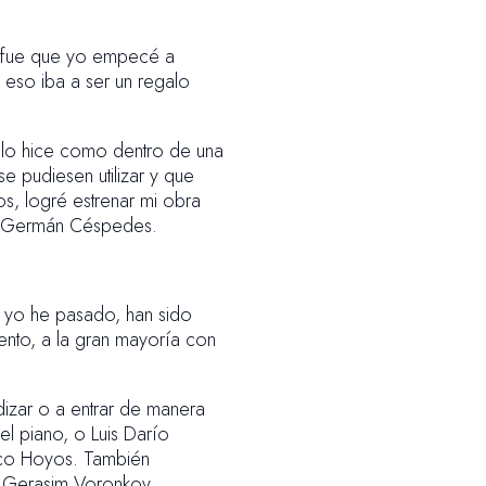
s fue que yo empecé a
 eso iba a ser un regalo
lo hice como dentro de una
e pudiesen utilizar y que
s, logré estrenar mi obra
nte Germán Céspedes.
 yo he pasado, han sido
ento, a la gran mayoría con
izar o a entrar de manera
l piano, o Luis Darío
rico Hoyos. También
n Gerasim Voronkov,