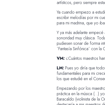
artísticos, pero siempre es
Ya cuando empiezo a estudi
escribir melodías por mi cu
para mi madrina, que yo iba 
Y ya más adelante empecé 
sonoridad muy clásica. Toda
pudiesen sonar de forma int
´Fantasía Sinfónica´ con la
VM:
¿Cuántos maestros han
LM:
Pues yo diría que todo
fundamentales para mi creci
los que estudié en el Conse
Empezando por los maestros
práctica en la música (…) y
Baracaldo (violinista de la
destacaría a mis maestros d