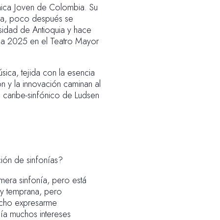
nica Joven de Colombia. Su
tra, poco después se
sidad de Antioquia y hace
ada 2025 en el Teatro Mayor
sica, tejida con la esencia
n y la innovación caminan al
 caribe-sinfónico de Ludsen
ón de sinfonías?
mera sinfonía, pero está
uy temprana, pero
ucho expresarme
nía muchos intereses