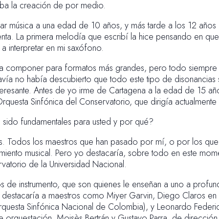
taba la creación de por medio.
ar música a una edad de 10 años, y más tarde a los 12 año
enta. La primera melodía que escribí la hice pensando en que
a interpretar en mi saxófono.
a componer para formatos más grandes, pero todo siempre 
vía no había descubierto que todo este tipo de disonancias s
eresante. Antes de yo irme de Cartagena a la edad de 15 año
 Orquesta Sinfónica del Conservatorio, que dirigía actualme
 sido fundamentales para usted y por qué?
s. Todos los maestros que han pasado por mí, o por los que
miento musical. Pero yo destacaría, sobre todo en este mom
rvatorio de la Universidad Nacional.
 de instrumento, que son quienes le enseñan a uno a profund
o destacaría a maestros como Miyer Garvin, Diego Claros en e
 Orquesta Sinfónica Nacional de Colombia), y Leonardo Fede
e orquestación, Mois
è
s Bertrán y Gustavo Parra, de direcció