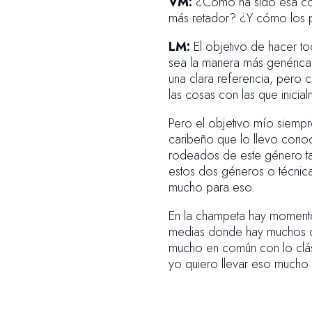
VM:
¿Cómo ha sido esa comb
más retador? ¿Y cómo los p
LM:
El objetivo de hacer to
sea la manera más genérica
una clara referencia, pero 
las cosas con las que inici
Pero el objetivo mío siempr
caribeño que lo llevo cono
rodeados de este género tan 
estos dos géneros o técnica
mucho para eso.
En la champeta hay momentos
medias donde hay muchos de
mucho en común con lo clás
yo quiero llevar eso mucho 