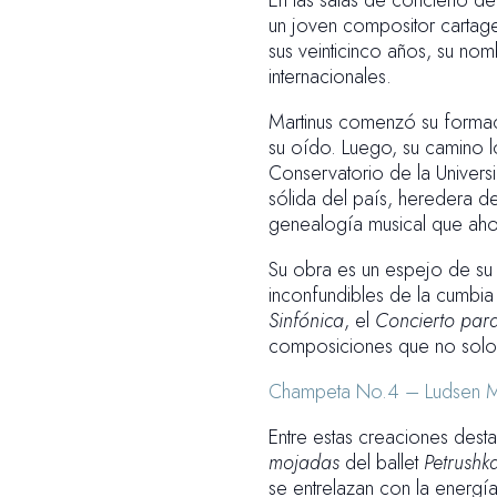
En las salas de concierto d
un joven compositor cartage
sus veinticinco años, su nom
internacionales.
Martinus comenzó su formac
su oído. Luego, su camino lo
Conservatorio de la Univers
sólida del país, heredera 
genealogía musical que ahor
Su obra es un espejo de su i
inconfundibles de la cumbi
Sinfónica
, el
Concierto para
composiciones que no solo ev
Champeta No.4 – Ludsen Mar
Entre estas creaciones dest
mojadas
del ballet
Petrushk
se entrelazan con la energí