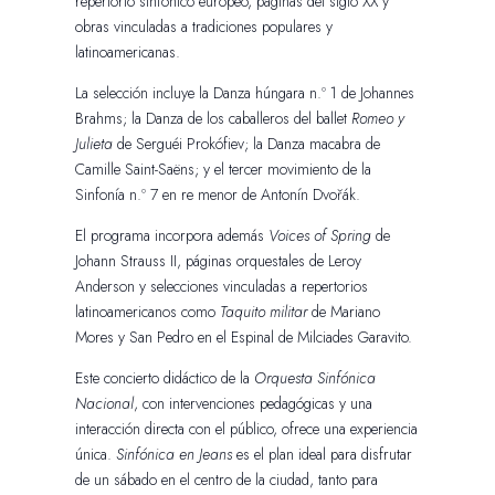
repertorio sinfónico europeo, páginas del siglo XX y
obras vinculadas a tradiciones populares y
latinoamericanas.
La selección incluye la Danza húngara n.º 1 de Johannes
Brahms; la Danza de los caballeros del ballet
Romeo y
Julieta
de Serguéi Prokófiev; la Danza macabra de
Camille Saint-Saëns; y el tercer movimiento de la
Sinfonía n.º 7 en re menor de Antonín Dvořák.
El programa incorpora además
Voices of Spring
de
Johann Strauss II, páginas orquestales de Leroy
Anderson y selecciones vinculadas a repertorios
latinoamericanos como
Taquito militar
de Mariano
Mores y San Pedro en el Espinal de Milciades Garavito.
Este concierto didáctico de la
Orquesta Sinfónica
Nacional
, con intervenciones pedagógicas y una
interacción directa con el público, ofrece una experiencia
única.
Sinfónica en Jeans
es el plan ideal para disfrutar
de un sábado en el centro de la ciudad, tanto para