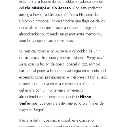
la cultura y la fuerza de los pueblos afrodescendientes:
del
río Misisipi al río Atrato
. Con esta poderosa
analogía fluvial, la Orquesta Sinfónica Nacional de
Colombia propone una celebración que fluye desde las
raíces afroamericanas hasta la riqueza del legado
afrocolombiano, trazando un puente entre memorias,
sonidos y esperanzas compartidas.
La música, como el agua, tiene la capacidad de unir
orillas, cruzar fronteras y honrar historias.
Porgy and
Bess
, con su fusión de ópera, góspel y jazz, rompió
barreras al poner a la comunidad negra en el centro del
escenario como protagonistas e intérpretes. Hoy, su eco
resuena con fuerza en esta conmemoración, que
culminará con un homenaje a la herencia
afrocolombiana: el esperado concierto
Niche
Sinfónico
, que cerrará este viaje sonoro a finales de
mayo en Bogotá.
Más allá del virtuosismo musical, este concierto
representa una oportunidad para reflexionar, desde el