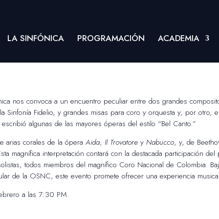
LA SINFÓNICA
PROGRAMACIÓN
ACADEMIA
ónica nos convoca a un encuentro peculiar entre dos grandes compositor
a Sinfonía Fidelio, y grandes misas para coro y orquesta y, por otro, e
n escribió algunas de las mayores óperas del estilo “Bel Canto.”
de arias corales de la ópera
Aida
,
Il Trovatore
y
Nabucco
, y, de Beetho
Esta magnífica interpretación contará con la destacada participación del
 solistas, todos miembros del magnífico Coro Nacional de Colombia. Ba
 titular de la OSNC, este evento promete ofrecer una experiencia musical
ebrero a las 7:30 PM.