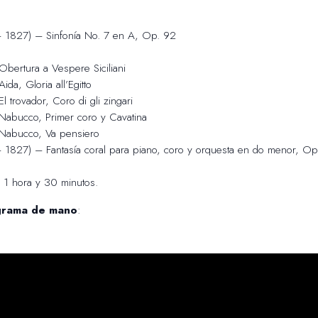
 1827) – Sinfonía No. 7 en A, Op. 92
bertura a Vespere Siciliani
da, Gloria all’Egitto
 trovador, Coro di gli zingari
Nabucco, Primer coro y Cavatina
Nabucco, Va pensiero
1827) – Fantasía coral para piano, coro y orquesta en do menor, Op
: 1 hora y 30 minutos.
grama de mano
: