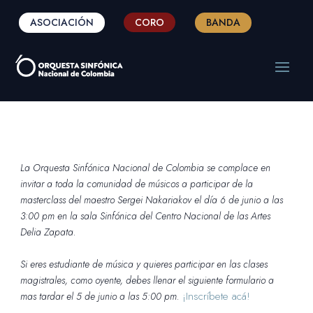
ASOCIACIÓN
CORO
BANDA
La Orquesta Sinfónica Nacional de Colombia se complace en
invitar a toda la comunidad de músicos a participar de la
masterclass del maestro Sergei Nakariakov el día 6 de junio a las
3:00 pm en la sala Sinfónica del Centro Nacional de las Artes
Delia Zapata.
Si eres estudiante de música y quieres participar en las clases
magistrales, como oyente, debes llenar el siguiente
formulario
a
¡Inscríbete acá!
mas tardar el 5 de junio a las 5:00 pm.