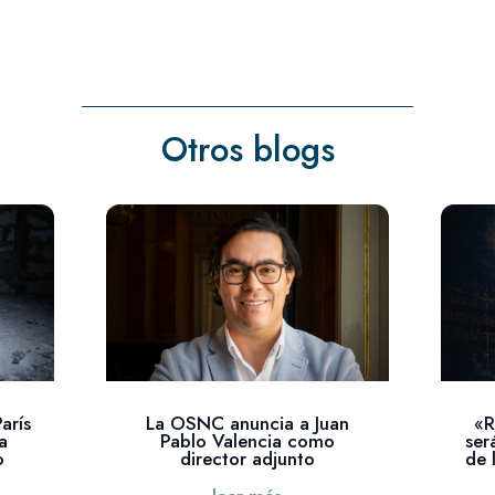
Otros blogs
arís
La OSNC anuncia a Juan
«R
a
Pablo Valencia como
ser
o
director adjunto
de 