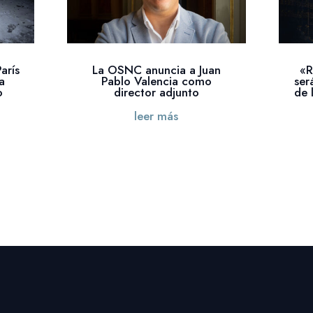
arís
La OSNC anuncia a Juan
«R
a
Pablo Valencia como
ser
o
director adjunto
de 
leer más