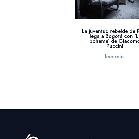
La juventud rebelde de P
llega a Bogotá con ‘L
boheme’ de Giacom
Puccini
leer más
« Entradas más antiguas