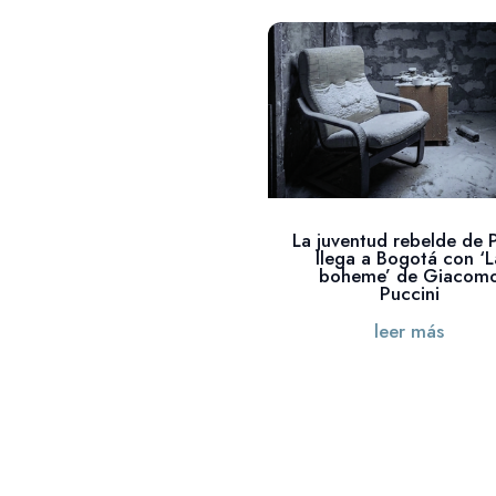
La juventud rebelde de P
llega a Bogotá con ‘L
boheme’ de Giacom
Puccini
leer más
« Entradas más antiguas