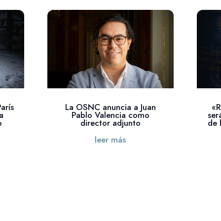
arís
La OSNC anuncia a Juan
«R
a
Pablo Valencia como
ser
o
director adjunto
de 
leer más