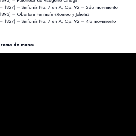
 – 1893) – Polonesa de «Eugene Onegin
– 1827) – Sinfonía No. 7 en A, Op. 92 – 2do movimiento
– 1893) – Obertura Fantasía «Romeo y Julieta»
– 1827) – Sinfonía No. 7 en A, Op. 92 – 4to movimiento
rama de mano: