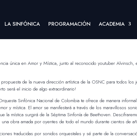
LA SINFÓNICA
PROGRAMACIÓN
ACADEMIA
encia única en Amor y Mística, junto al reconocido youtuber Alvinsch, 
e propuesta de la nueva dirección artística de la OSNC para todos los
o será el inicio de algo extraordinario!
 Orquesta Sinfónica Nacional de Colombia te ofrece de manera informa
or y mística. El amor se manifestará a través de los maravillosos son
que la mística surgirá de la Séptima Sinfonía de Beethoven. Descifrarem
en una obra amada por oyentes de todo el mundo durante cientos de añ
ciones traducidas por sonidos orquestales y sé parte de la conversació