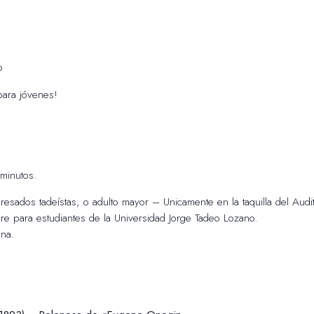
o
para jóvenes!
minutos.
sados tadeístas, o adulto mayor – Unicamente en la taquilla del Aud
e para estudiantes de la Universidad Jorge Tadeo Lozano.
na.
!