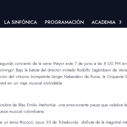
LA SINFÓNICA
PROGRAMACIÓN
ACADEMIA
segundo concierto de la serie Mayor este 7 de junio a las 8:00 PM en
Domingo! Bajo la batuta del director invitado Rodolfo Saglimbeni de Ven
ción del virtuoso trompetista Sergei Nakariakov de Rusia, la Orquesta 
ará en un viaje musical inolvidable.
ctubre
de Blas Emilio Atehortúa: una emocionante pieza que celebra l
queza musical colombiana.
re un tema Rococó
, opus 33 de Tchaikovsky: disfruta de la magistral in