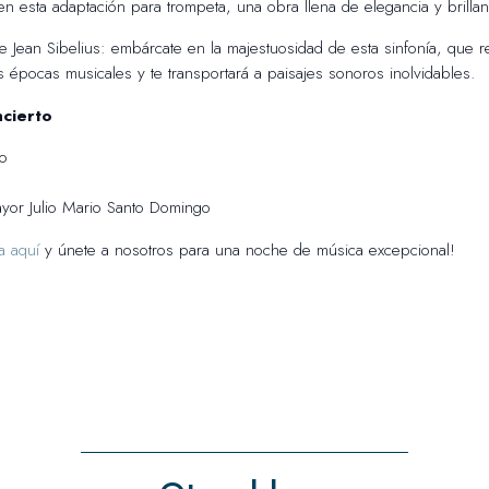
en esta adaptación para trompeta, una obra llena de elegancia y brillan
 Jean Sibelius: embárcate en la majestuosidad de esta sinfonía, que 
s épocas musicales y te transportará a paisajes sonoros inolvidables.
ncierto
io
yor Julio Mario Santo Domingo
a aquí
y únete a nosotros para una noche de música excepcional!