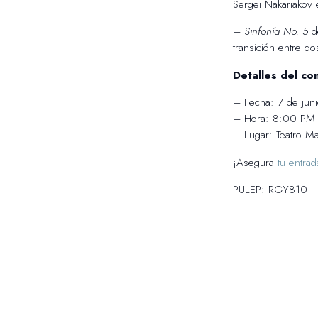
Sergei Nakariakov 
–
Sinfonía No. 5
de
transición entre do
Detalles del co
– Fecha: 7 de jun
– Hora: 8:00 PM
– Lugar: Teatro Ma
¡Asegura
tu entrad
PULEP: RGY810