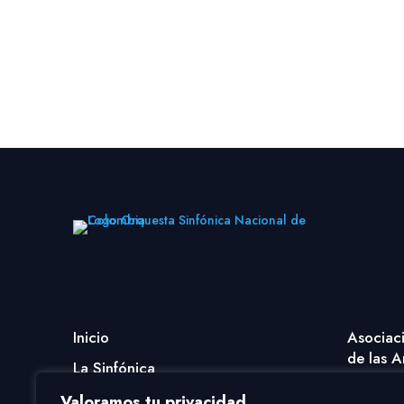
« Entradas más antiguas
Inicio
Asociac
de las A
La Sinfónica
Coro Na
Programación
Valoramos tu privacidad