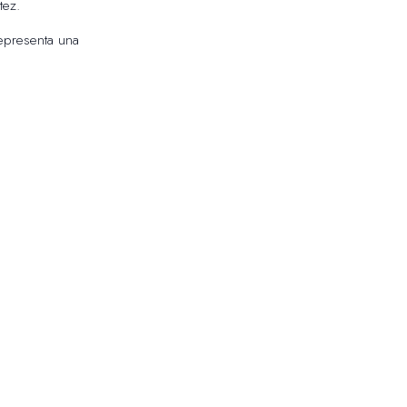
tez.
representa una