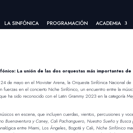
LA SINFÓNICA
PROGRAMACIÓN
ACADEMIA
nfónico: La unión de las dos orquestas más importantes de
 24 de mayo en el Movistar Arena, la Orquesta Sinfónica Nacional de
 fuerzas en el concierto Niche Sinfónico, un encuentro entre la músic
que ha sido reconocido con el Latin Grammy 2023 en la categoría M
sicos en escena, que incluyen cuerdas, vientos, percusiones y voces
omo
Buenaventura y Caney
,
Cali Pachanguero
,
Nuestro Sueño
y
Busca 
nalógica entre Miami, Los Ángeles, Bogotá y Cali,
Niche Sinfónico
mar