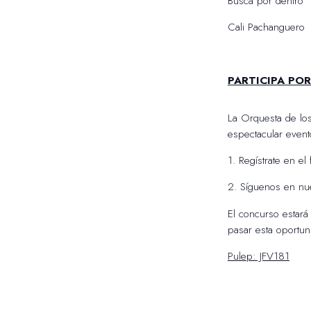
Busca por dentro
Cali Pachanguero
PARTICIPA POR
La Orquesta de lo
espectacular evento
1. Regístrate en el
2. Síguenos en n
El concurso estará
pasar esta oportun
Pulep: JFV181