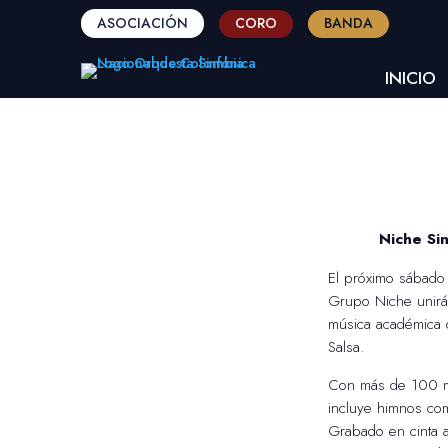
ASOCIACIÓN
CORO
BANDA
INICIO
Niche Si
El próximo sábado
Grupo Niche unirán
música académica 
Salsa.
Con más de 100 mú
incluye himnos c
Grabado en cinta a