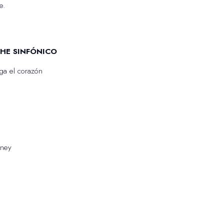
e.
CHE SINFÓNICO
ga el corazón
aney