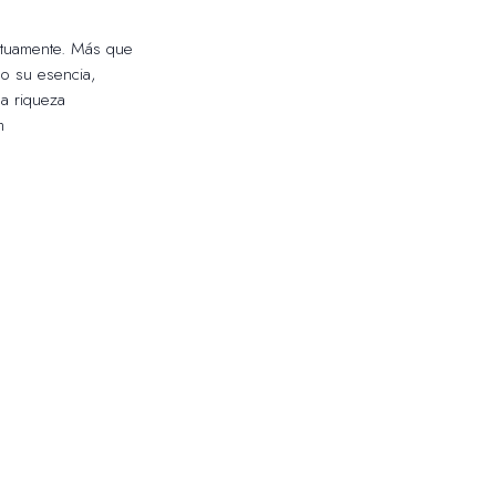
utuamente. Más que
do su esencia,
la riqueza
m