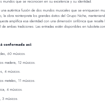
os mundos que se reconocen en su excelencia y su identidad.
una auténtica fusión de dos mundos musicales que se enriquecen m
co, la obra reinterpreta los grandes éxitos del Grupo Niche, mantenien
questa amplifica esa identidad con una dimensión sinfónica que resalta 
al de ambas tradiciones. Las entradas están disponibles en tuboleta.co
á conformada así:
das, 60 músicos.
tos madera, 12 músicos.
s, 4 músicos.
os metales, 11 músicos.
ica, 4 músicos.
, 3 músicos.