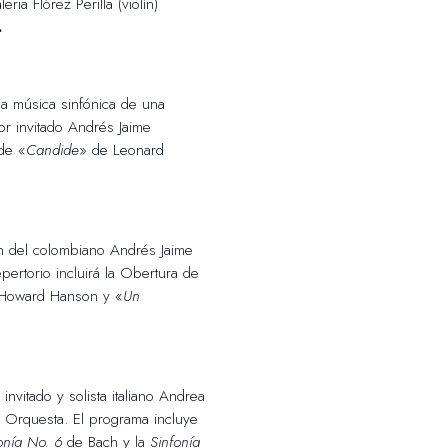
ia Flórez Perilla (violín)
.
a música sinfónica de una
tor invitado Andrés Jaime
de «
Candide
» de Leonard
ón del colombiano Andrés Jaime
pertorio incluirá la Obertura de
 Howard Hanson y «
Un
 invitado y solista italiano Andrea
 la Orquesta. El programa incluye
onía No. 6
de Bach y la
Sinfonía