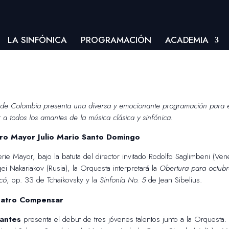
LA SINFÓNICA
PROGRAMACIÓN
ACADEMIA
de Colombia presenta una diversa y emocionante programación para el
 a todos los amantes de la música clásica y sinfónica.
tro Mayor Julio Mario Santo Domingo
rie Mayor, bajo la batuta del director invitado Rodolfo Saglimbeni (Ven
gei Nakariakov (Rusia), la Orquesta interpretará la
Obertura para octub
có
, op. 33 de Tchaikovsky y la
Sinfonía No. 5
de Jean Sibelius.
Teatro Compensar
antes
presenta el debut de tres jóvenes talentos junto a la Orquesta. 