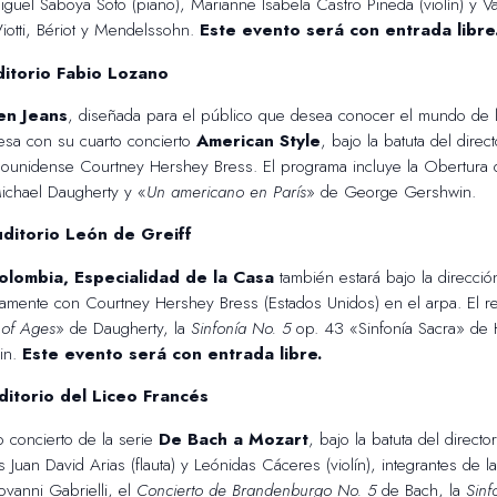
iguel Saboya Soto (piano), Marianne Isabela Castro Pineda (violín) y Valer
iotti, Bériot y Mendelssohn.
Este evento será con entrada libre
ditorio Fabio Lozano
en Jeans
, diseñada para el público que desea conocer el mundo de l
esa con su cuarto concierto
American Style
, bajo la batuta del direc
adounidense Courtney Hershey Bress. El programa incluye la Obertura 
ichael Daugherty y «
Un americano en París
» de George Gershwin.
ditorio León de Greiff
olombia, Especialidad de la Casa
también estará bajo la direcci
evamente con Courtney Hershey Bress (Estados Unidos) en el arpa. El re
 of Ages
» de Daugherty, la
Sinfonía No. 5
op. 43 «Sinfonía Sacra» de
in.
Este evento será con entrada libre.
itorio del Liceo Francés
 concierto de la serie
De Bach a Mozart
, bajo la batuta del director
tas Juan David Arias (flauta) y Leónidas Cáceres (violín), integrantes de
vanni Gabrielli, el
Concierto de Brandenburgo No. 5
de Bach, la
Sinf