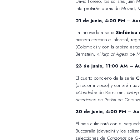
David Forero, los solistas Juan M
interpretarán obras de Mozart, V
21 de junio, 4:00 PM – Au
La innovadora serie
Sinfónica 
manera cercana e informal, regr
(Colombia) y con la arpista est
Bernstein, «
Harp of Ages
» de M
23 de junio, 11:00 AM – Au
El cuarto concierto de la serie
C
(director invitado) y contará nu
«
Candide
» de Bernstein, «
Harp
americano en París
» de Gershw
30 de junio, 4:00 PM – Aud
El mes culminará con el segundo
Buccarella (clavecín) y los solis
selecciones de
Canzonas
de Gio