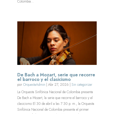
Colombia...
De Bach a Mozart, serie que recorre
el barroco y el clasicismo
por
OrquestaAdmin
|
Abr 27, 2026
|
Sin categorizar
La Orquesta Sinfónica Nacional de Colombia presenta
De Bach a Mozart, la serie que recorre el barroco y el
clasicismo El 30 de abril a las 7:30 p. m., la Orquesta
Sinfónica Nacional de Colombia presenta el primer