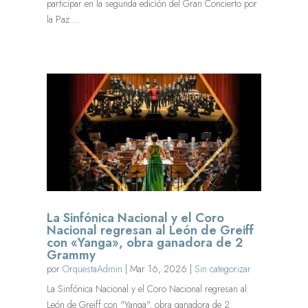
participar en la segunda edición del Gran Concierto por
la Paz....
La Sinfónica Nacional y el Coro
Nacional regresan al León de Greiff
con «Yanga», obra ganadora de 2
Grammy
por
OrquestaAdmin
|
Mar 16, 2026
|
Sin categorizar
La Sinfónica Nacional y el Coro Nacional regresan al
León de Greiff con "Yanga", obra ganadora de 2