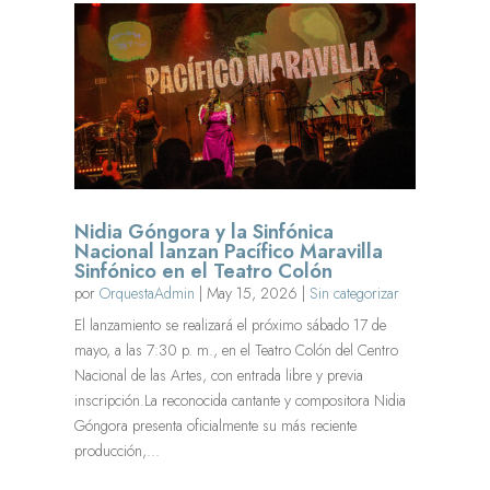
Nidia Góngora y la Sinfónica
Nacional lanzan Pacífico Maravilla
Sinfónico en el Teatro Colón
por
OrquestaAdmin
|
May 15, 2026
|
Sin categorizar
El lanzamiento se realizará el próximo sábado 17 de
mayo, a las 7:30 p. m., en el Teatro Colón del Centro
Nacional de las Artes, con entrada libre y previa
inscripción.La reconocida cantante y compositora Nidia
Góngora presenta oficialmente su más reciente
producción,...