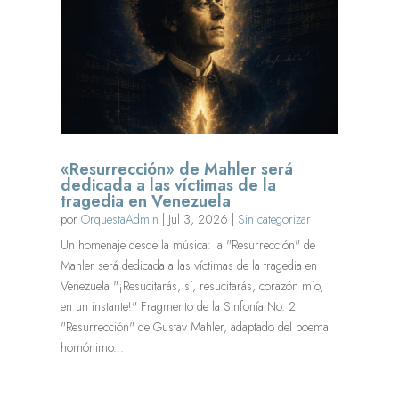
«Resurrección» de Mahler será
dedicada a las víctimas de la
tragedia en Venezuela
por
OrquestaAdmin
|
Jul 3, 2026
|
Sin categorizar
Un homenaje desde la música: la "Resurrección" de
Mahler será dedicada a las víctimas de la tragedia en
Venezuela "¡Resucitarás, sí, resucitarás, corazón mío,
en un instante!" Fragmento de la Sinfonía No. 2
"Resurrección" de Gustav Mahler, adaptado del poema
homónimo...