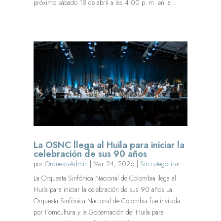
próximo sábado 18 de abril a las 4:00 p. m. en la...
La OSNC llega al Huila para iniciar la
celebración de sus 90 años
por
OrquestaAdmin
|
Mar 24, 2026
|
Sin categorizar
La Orquesta Sinfónica Nacional de Colombia llega al
Huila para iniciar la celebración de sus 90 años La
Orquesta Sinfónica Nacional de Colombia fue invitada
por Fomcultura y la Gobernación del Huila para