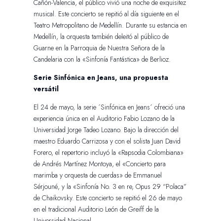
Cañón-Valencia, el público vivió una noche de exquisitez
musical. Este concierto se repitió al día siguiente en el
Teatro Metropolitano de Medellín. Durante su estancia en
Medellín, la orquesta también deleitó al público de
Guarne en la Parroquia de Nuestra Señora de la
Candelaria con la «Sinfonía Fantástica» de Berlioz.
Serie Sinfónica en Jeans, una propuesta
versátil
El 24 de mayo, la serie ´Sinfónica en Jeans´ ofreció una
experiencia única en el Auditorio Fabio Lozano de la
Universidad Jorge Tadeo Lozano. Bajo la dirección del
maestro Eduardo Carrizosa y con el solista Juan David
Forero, el repertorio incluyó la «Rapsodia Colombiana»
de Andrés Martínez Montoya, el «Concierto para
marimba y orquesta de cuerdas» de Emmanuel
Sérjouné, y la «Sinfonía No. 3 en re, Opus 29 “Polaca”
de Chaikovsky. Este concierto se repitió el 26 de mayo
en el tradicional Auditorio León de Greiff de la
Universidad Nacional.