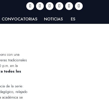
CONVOCATORIAS
NOTICIAS
ES
eans
con una
ras tradicionales
0 p.m. en la
ra todos los
cia de la serie:
dagógico, relajado
ica académica se