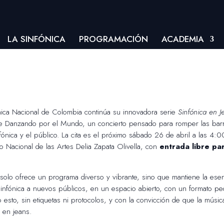
LA SINFÓNICA
PROGRAMACIÓN
ACADEMIA
nica Nacional de Colombia continúa su innovadora serie
Sinfónica en J
e Danzando por el Mundo, un concierto pensado para romper las barre
fónica y el público. La cita es el próximo sábado 26 de abril a las 4:0
ro Nacional de las Artes Delia Zapata Olivella, con
entrada libre pa
solo ofrece un programa diverso y vibrante, sino que mantiene la esen
sinfónica a nuevos públicos, en un espacio abierto, con un formato pe
do esto, sin etiquetas ni protocolos, y con la convicción de que la mús
 en jeans.