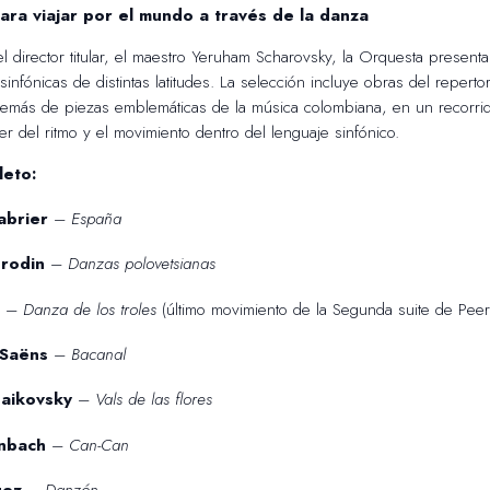
ara viajar por el mundo a través de la danza
del director titular, el maestro Yeruham Scharovsky, la Orquesta presen
infónicas de distintas latitudes. La selección incluye obras del repert
demás de piezas emblemáticas de la música colombiana, en un recorrid
r del ritmo y el movimiento dentro del lenguaje sinfónico.
eto:
abrier
–
España
rodin
–
Danzas polovetsianas
–
Danza de los troles
(último movimiento de la Segunda suite de Peer
-Saëns
–
Bacanal
chaikovsky
–
Vals de las flores
nbach
–
Can-Can