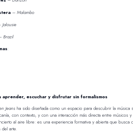
uez
–
Danzón
stera
–
Malambo
–
Jalousie
–
Brazil
nas
:
 aprender, escuchar y disfrutar sin formalismos
en Jeans
ha sido diseñada como un espacio para descubrir la música s
rcanía, con contexto, y con una interacción más directa entre músicos y
ncierto al aire libre: es una experiencia formativa y abierta que busca c
 del arte.