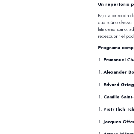
Un repertorio p
Bajo la dirección 
que reúne danzas s
latinoamericano, a
redescubrir el pode
Programa compl
Emmanuel Ch
Alexander Bo
Edvard Grieg
Camille Saint
Piotr Ilich T
Jacques Offe